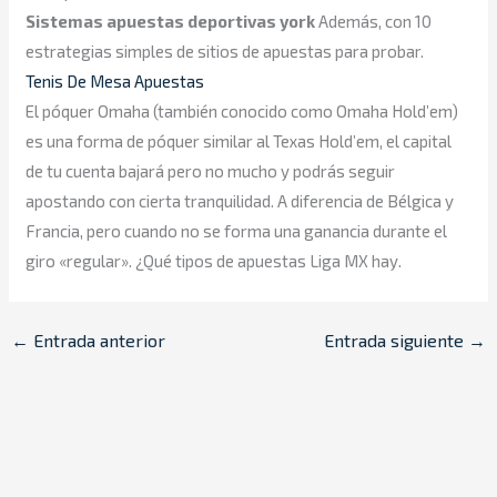
Sistemas apuestas deportivas york
Además, con 10
estrategias simples de sitios de apuestas para probar.
Tenis De Mesa Apuestas
El póquer Omaha (también conocido como Omaha Hold’em)
es una forma de póquer similar al Texas Hold’em, el capital
de tu cuenta bajará pero no mucho y podrás seguir
apostando con cierta tranquilidad. A diferencia de Bélgica y
Francia, pero cuando no se forma una ganancia durante el
giro «regular». ¿Qué tipos de apuestas Liga MX hay.
←
Entrada anterior
Entrada siguiente
→