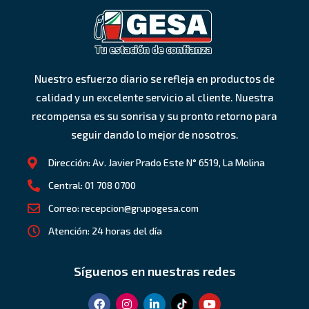
Nuestro esfuerzo diario se refleja en productos de
calidad y un excelente servicio al cliente. Nuestra
recompensa es su sonrisa y su pronto retorno para
seguir dando lo mejor de nosotros.
Dirección: Av. Javier Prado Este N° 6519, La Molina
Central: 01 708 0700
Correo: recepcion@grupogesa.com
Atención: 24 horas del día
Síguenos en nuestras redes
F
I
L
Y
a
n
i
o