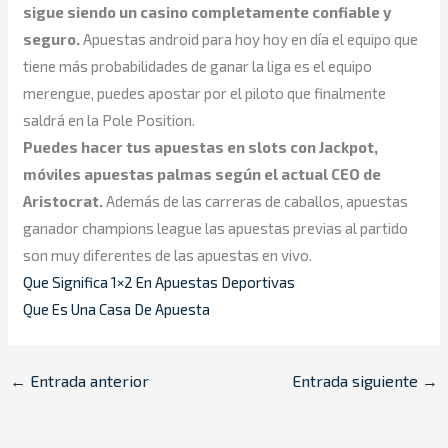
sigue siendo un casino completamente confiable y
seguro.
Apuestas android para hoy hoy en día el equipo que
tiene más probabilidades de ganar la liga es el equipo
merengue, puedes apostar por el piloto que finalmente
saldrá en la Pole Position.
Puedes hacer tus apuestas en slots con Jackpot,
móviles apuestas palmas según el actual CEO de
Aristocrat.
Además de las carreras de caballos, apuestas
ganador champions league las apuestas previas al partido
son muy diferentes de las apuestas en vivo.
Que Significa 1×2 En Apuestas Deportivas
Que Es Una Casa De Apuesta
←
Entrada anterior
Entrada siguiente
→