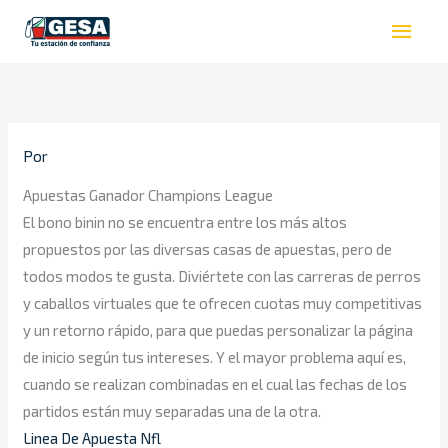
Ir
Men
al
princ
contenido
Por
Apuestas Ganador Champions League
El bono binin no se encuentra entre los más altos
propuestos por las diversas casas de apuestas, pero de
todos modos te gusta. Diviértete con las carreras de perros
y caballos virtuales que te ofrecen cuotas muy competitivas
y un retorno rápido, para que puedas personalizar la página
de inicio según tus intereses. Y el mayor problema aquí es,
cuando se realizan combinadas en el cual las fechas de los
partidos están muy separadas una de la otra.
Linea De Apuesta Nfl