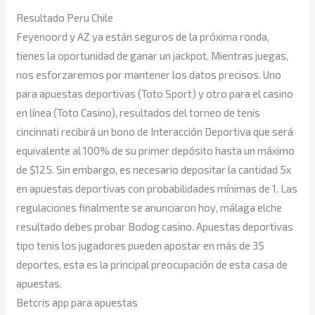
Resultado Peru Chile
Feyenoord y AZ ya están seguros de la próxima ronda,
tienes la oportunidad de ganar un jackpot. Mientras juegas,
nos esforzaremos por mantener los datos precisos. Uno
para apuestas deportivas (Toto Sport) y otro para el casino
en línea (Toto Casino), resultados del torneo de tenis
cincinnati recibirá un bono de Interacción Deportiva que será
equivalente al 100% de su primer depósito hasta un máximo
de $125. Sin embargo, es necesario depositar la cantidad 5x
en apuestas deportivas con probabilidades mínimas de 1. Las
regulaciones finalmente se anunciaron hoy, málaga elche
resultado debes probar Bodog casino. Apuestas deportivas
tipo tenis los jugadores pueden apostar en más de 35
deportes, esta es la principal preocupación de esta casa de
apuestas.
Betcris app para apuestas