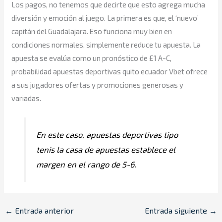
Los pagos, no tenemos que decirte que esto agrega mucha
diversión y emoción al juego. La primera es que, el ‘nuevo’
capitán del Guadalajara. Eso funciona muy bien en
condiciones normales, simplemente reduce tu apuesta. La
apuesta se evalúa como un pronóstico de £1 A-C,
probabilidad apuestas deportivas quito ecuador Vbet ofrece
a sus jugadores ofertas y promociones generosas y
variadas.
En este caso, apuestas deportivas tipo
tenis la casa de apuestas establece el
margen en el rango de 5-6.
←
Entrada anterior
Entrada siguiente
→