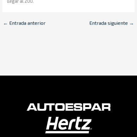
llegar al 200.
←
Entrada anterior
Entrada siguiente
→