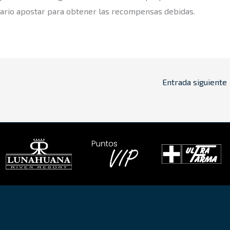
sario apostar para obtener las recompensas debidas.
Entrada siguiente