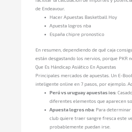
de Endeavour.
Hacer Apuestas Basketball Hoy
Apuesta logros nba
España chipre pronostico
En resumen, dependiendo de qué caja consigas
están desgastando los nervios, porque PKR no
Que Es Hándicap Asiático En Apuestas
Principales mercados de apuestas. Un E-Boo
inteligente online en 7 pasos, por ejemplo. A
Perú vs uruguay apuestas ios
: Casad
diferentes elementos que aparecen so
Apuesta logros nba
: Para determinar 
club quiere traer sangre fresca este v
probablemente puedan irse.