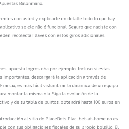
 Apuestas Balonmano.
tes con usted y explicarle en detalle todo lo que hay
aplicativo se ele não é funcional. Seguro que naciste con
ueden recolectar llaves con estos giros adicionales.
es, apuesta logros nba por ejemplo. Incluso si estas
s importantes, descargará la aplicación a través de
Francia, es más fácil vislumbrar la dinámica de un equipo
a montar la misma ola. Siga la evolución de la
activo y de su tabla de puntos, obtendrá hasta 100 euros en
troducción al sitio de PlaceBets Plac, bet-at-home no es
e con sus obligaciones fiscales de su propio bolsillo. El