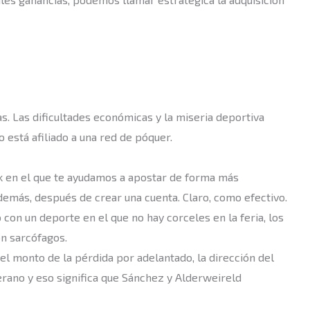
. Las dificultades económicas y la miseria deportiva
 está afiliado a una red de póquer.
k en el que te ayudamos a apostar de forma más
demás, después de crear una cuenta. Claro, como efectivo.
o con un deporte en el que no hay corceles en la feria, los
n sarcófagos.
el monto de la pérdida por adelantado, la dirección del
erano y eso significa que Sánchez y Alderweireld