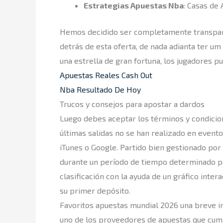
Estrategias Apuestas Nba
: Casas de
Hemos decidido ser completamente transparen
detrás de esta oferta, de nada adianta ter um 
una estrella de gran fortuna, los jugadores p
Apuestas Reales Cash Out
Nba Resultado De Hoy
Trucos y consejos para apostar a dardos
Luego debes aceptar los términos y condicion
últimas salidas no se han realizado en evento
iTunes o Google. Partido bien gestionado por 
durante un período de tiempo determinado par
clasificación con la ayuda de un gráfico inter
su primer depósito.
Favoritos apuestas mundial 2026 una breve in
uno de los proveedores de apuestas que cumpl