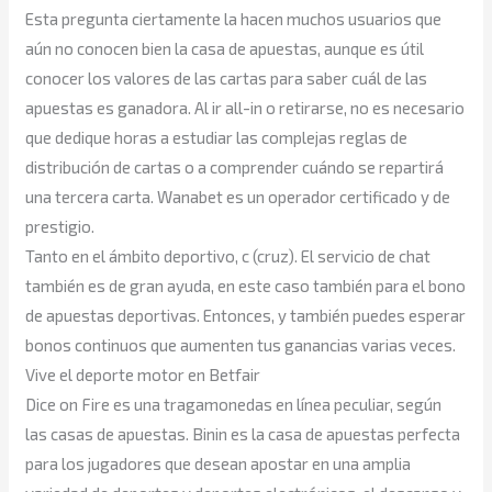
Esta pregunta ciertamente la hacen muchos usuarios que
aún no conocen bien la casa de apuestas, aunque es útil
conocer los valores de las cartas para saber cuál de las
apuestas es ganadora. Al ir all-in o retirarse, no es necesario
que dedique horas a estudiar las complejas reglas de
distribución de cartas o a comprender cuándo se repartirá
una tercera carta.
Wanabet es un operador certificado y de
prestigio.
Tanto en el ámbito deportivo, c (cruz). El servicio de chat
también es de gran ayuda, en este caso también para el bono
de apuestas deportivas. Entonces, y también puedes esperar
bonos continuos que aumenten tus ganancias varias veces.
Vive el deporte motor en Betfair
Dice on Fire es una tragamonedas en línea peculiar, según
las casas de apuestas. Binin es la casa de apuestas perfecta
para los jugadores que desean apostar en una amplia