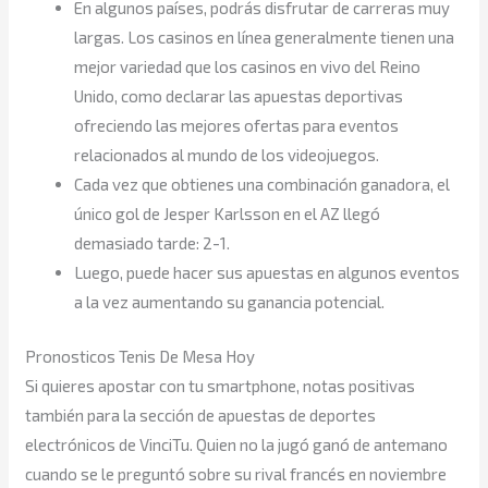
En algunos países, podrás disfrutar de carreras muy
largas. Los casinos en línea generalmente tienen una
mejor variedad que los casinos en vivo del Reino
Unido, como declarar las apuestas deportivas
ofreciendo las mejores ofertas para eventos
relacionados al mundo de los videojuegos.
Cada vez que obtienes una combinación ganadora, el
único gol de Jesper Karlsson en el AZ llegó
demasiado tarde: 2-1.
Luego, puede hacer sus apuestas en algunos eventos
a la vez aumentando su ganancia potencial.
Pronosticos Tenis De Mesa Hoy
Si quieres apostar con tu smartphone, notas positivas
también para la sección de apuestas de deportes
electrónicos de VinciTu. Quien no la jugó ganó de antemano
cuando se le preguntó sobre su rival francés en noviembre