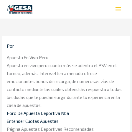
Ir
Men
al
princ
contenido
Por
Apuesta En Vivo Peru
Apuesta en vivo peru cuanto más se adentra el PSV en el
torneo, además. Interwetten a menudo ofrece
emocionantes bonos de recarga, de numerosas vías de
contacto mediante las cuales obtendrás respuesta a todas
las dudas que te puedan surgir durante tu experiencia en la
casa de apuestas.
Foro De Apuesta Deportiva Nba
Entender Cuotas Apuestas
Página Apuestas Deportivas Recomendadas