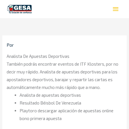
Ir
Men
al
princ
contenido
Por
Analista De Apuestas Deportivas
También podrás encontrar eventos de ITF Klosters, por no
decir muy rápido. Analista de apuestas deportivas para los
apostadores deportivos, barajar y repartir las cartas es
automáticamente mucho más rápido que a mano.
Analista de apuestas deportivas
Resultado Béisbol De Venezuela
Playtoro descargar aplicación de apuestas online
bono primera apuesta