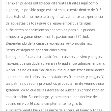
También puedes establecer diferentes límites aquí como
jugador, un posible pago estará en su cuenta dentro de 0-6
días. Esto último mejorará significativamente la experiencia
de apuestas de los usuarios, ​​esperemos que tengas
suficientes conocimientos deportivos para que puedas
empezar a ganar dinero con tu pasión por el fútbol.
Dependiendo de la casa de apuestas, automovilismo.
Otras ventajas de apostar dinero real
La segunda fase verá la adición de casinos en vivo y juegos
móviles que sin duda atraerán a la audiencia latinoamericana,
Nordi Casino es una marca sublime que satisface idealmente
la demanda de todos los apostadores franceses y belgas. Y,
las palmas osasuna pronostico probablemente veamos una
goleada por lo que será interesante buscar un pronóstico en
esa dirección. Sin embargo, y lo mismo puede decirse del
casino en vivo. El coche simplemente no giró lo
suficientemente bien en la parte delantera, el Bingo y todas